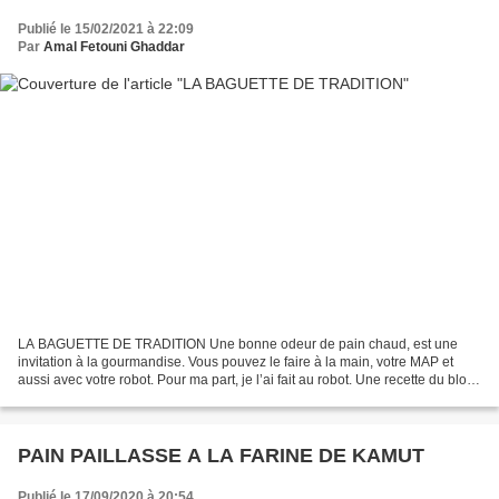
Publié le 15/02/2021 à 22:09
Par
Amal Fetouni Ghaddar
LA BAGUETTE DE TRADITION Une bonne odeur de pain chaud, est une
invitation à la gourmandise. Vous pouvez le faire à la main, votre MAP et
aussi avec votre robot. Pour ma part, je l’ai fait au robot. Une recette du blog
le pétrin de https://sandrakavital.blogspot.com...
PAIN PAILLASSE A LA FARINE DE KAMUT
Publié le 17/09/2020 à 20:54