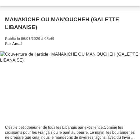
d’eau de rester dans l’enceinte de la...
MANAKICHE OU MAN'OUCHEH (GALETTE
LIBANAISE)
Publié le 06/01/2020 à 08:49
Par
Amal
C'est le petit déjeuner de tous les Libanais par excellence.Comme les
croissants pour les Français ou le pain au beurre. Le matin, les boulangeries
ne prépare que cela, nous le mangeons de diverses façons, avec du thym et