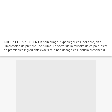
KHOBZ-EDDAR COTON Un pain nuage, hyper léger et super aéré, on a
l’impression de prendre une plume. Le secret de la réussite de ce pain, c’est
en premier les ingrédients exacts et le bon dosage et surtout la présence du
yaourt qui lui procure cette légèreté...