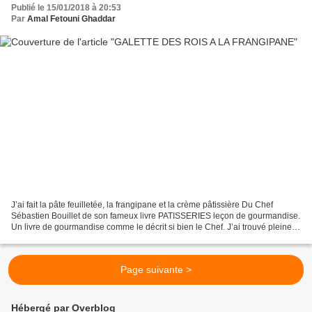
Publié le 15/01/2018 à 20:53
Par
Amal Fetouni Ghaddar
J’ai fait la pâte feuilletée, la frangipane et la crème pâtissière Du Chef
Sébastien Bouillet de son fameux livre PATISSERIES leçon de gourmandise.
Un livre de gourmandise comme le décrit si bien le Chef. J’ai trouvé pleines
de recettes à faire et que...
Page suivante >
Hébergé par Overblog