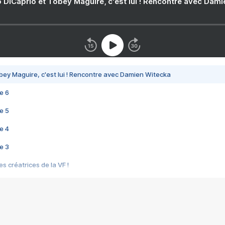
 DiCaprio et Tobey Maguire, c'est lui ! Rencontre avec Dam
bey Maguire, c'est lui ! Rencontre avec Damien Witecka
e 6
e 5
e 4
e 3
s créatrices de la VF !
e 2
e 1
e Mektoub My Love arrive enfin ! Rencontre avec Shaïn Boumedine et Sal