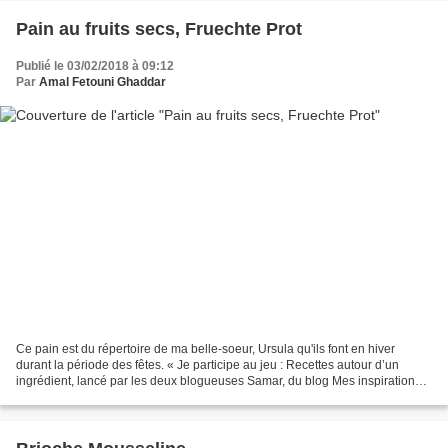
Pain au fruits secs, Fruechte Prot
Publié le 03/02/2018 à 09:12
Par
Amal Fetouni Ghaddar
Ce pain est du répertoire de ma belle-soeur, Ursula qu'ils font en hiver
durant la période des fêtes. « Je participe au jeu : Recettes autour d’un
ingrédient, lancé par les deux blogueuses Samar, du blog Mes inspirations
culinaires et Soulef, du blog...