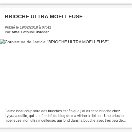
recycler du pain à la banane. Ce pain est très...
BRIOCHE ULTRA MOELLEUSE
Publié le 19/02/2018 à 07:42
Par
Amal Fetouni Ghaddar
J’aime beaucoup faire des brioches et dès que j’ai vu cette brioche chez
Lylyratatouille, qui l’a déniché du blog de ma vitrine à délices. Une brioche
moelleuse, non ultra moelleuse, qui fond dans la bouche avec trés peu de
beurre et j’ai ajouté du chocolat...