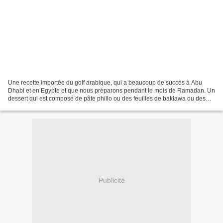
Une recette importée du golf arabique, qui a beaucoup de succès à Abu
Dhabi et en Egypte et que nous préparons pendant le mois de Ramadan. Un
dessert qui est composé de pâte phillo ou des feuilles de baklawa ou des
restes de croissant nature.( si vous...
Publicité