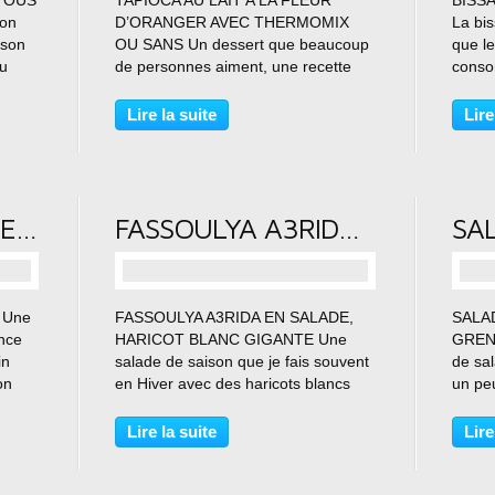
TOUS
TAPIOCA AU LAIT A LA FLEUR
BISS
on
D’ORANGER AVEC THERMOMIX
La bis
ison
OU SANS Un dessert que beaucoup
que l
ou
de personnes aiment, une recette
conso
our
sans œuf et sans crème. Le tapioca
labour
rillé.
est une fécule, utilisée en cuisine,
les jo
Lire la suite
Lire
 bien
produite à partir des racines du
avec u
manioc amer séchées puis
et san
traitées....
CONFITURE DE CLEMENTINE
FASSOULYA A3RIDA EN SALADE, HARICOT BLANC GIGANTE
…
 Une
FASSOULYA A3RIDA EN SALADE,
SALA
nce
HARICOT BLANC GIGANTE Une
GRENA
in
salade de saison que je fais souvent
de sal
on
en Hiver avec des haricots blancs
un pe
frais que je congèle et qui sont
quoti
ra les
toujours de saison maintenant au
recett
Lire la suite
Lire
e
Liban. Une salade que nous
Prépa
apprécions beaucoup qui est
cuisso
rafraichissante...
perso