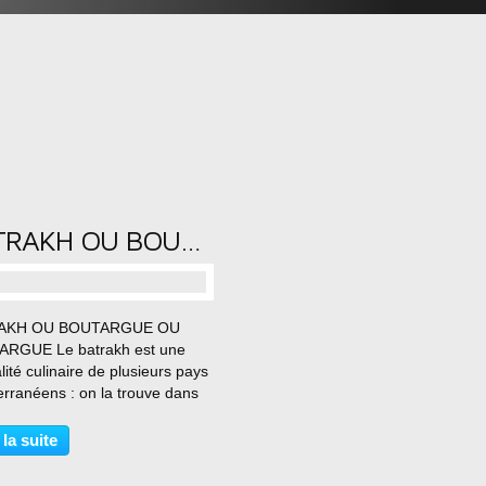
BATRAKH OU BOUTARGUE OU POUTARGUE
…
AKH OU BOUTARGUE OU
RGUE Le batrakh est une
lité culinaire de plusieurs pays
erranéens : on la trouve dans
ues pays du pourtour
erranéens comme l’Italie, La
 la suite
e et l’Egypte. Les Japonais en
rès friands et la connaissent...