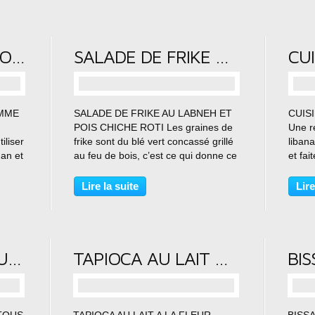
SOUPE DE BROCCOLI ET POMME DE TERRE
SALADE DE FRIKE AU LABNEH ET POIS CHICHE ROTI
…
OMME
SALADE DE FRIKE AU LABNEH ET
CUIS
POIS CHICHE ROTI Les graines de
Une r
iliser
frike sont du blé vert concassé grillé
liban
an et
au feu de bois, c’est ce qui donne ce
et fai
ûnent
goût de fumé à ces graines. Auteur:
à la 
poudre
Amal Type de recette : salade de
gnocch
Lire la suite
Lire
ur :
frike Cuisine : libanaise Temps de
sauce 
Préparation...
frit...
CHAKCHOUKA SAUCE POUR TOUS VOS POISSONS
TAPIOCA AU LAIT A LA FLEUR D’ORANGER AVEC THERMOMIX OU SANS
…