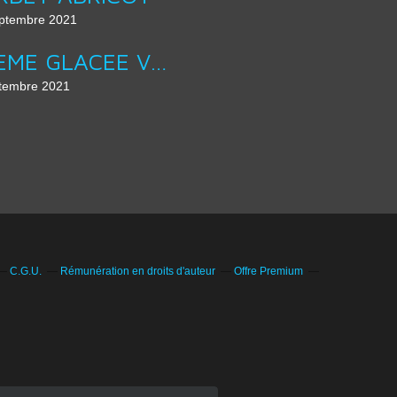
ptembre 2021
CREME GLACEE VANILLE SANS ŒUF DE CHRISTOPHE FELDER
tembre 2021
C.G.U.
Rémunération en droits d'auteur
Offre Premium