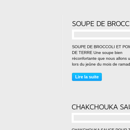
…
SOUPE DE BROCCOLI ET P
DE TERRE Une soupe bien
réconfortante que nous allons ut
lors du jeûne du mois de ramad
pour nos amis chrétiens qui je
ces jours-ci. J’utilise du riz en 
Lire la suite
pour la rendre consistante. Aute
Amal Type de...
…