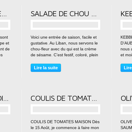
COMMENT CONGELER LE BASILIC AVEC THERMOMIX OU SANS
SALADE DE CHOU FLEUR, OIGNON, TAHINI ET GRENADE
…
 sont
Voici une entrée de saison, facile et
KEBB
upe et
gustative. Au Liban, nous servons le
D’AUB
ant de
chou-fleur avec du
qui est la crème
nous 
es
de sésame. C’est festif, coloré, plein
et mo
lic
de textures et agréables à déguster.
quand 
ilise
En plus la version rôtie du chou-fleur
tous l
Lire la suite
Lire
est plus légère...
plante
variét
CONFITURE DE COING RAPE
COULIS DE TOMATES MAISON
…
COULIS DE TOMATES MAISON Dès
OLIV
le 15 Août, je commence à faire mon
SAUM