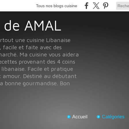
Tous nos blogs cuisine
ne de AMAL
urtout une cuisine Libanaise
, facile et faite avec des
marché. Ma cuisine vous aidera
ecettes provenant des 4 coins
ibanaise. Facile et pratique
c amour. Déstiné au débutant
 la bonne gourmandise. Bon
Accueil
Catégories