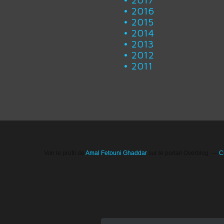
2016
2015
2014
2013
2012
2011
Voir le profil de
Amal Fetouni Ghaddar
sur le portail Overblog
C