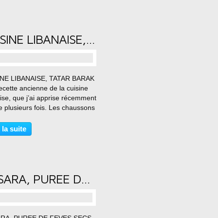
CUISINE LIBANAISE, TATAR BARAK
…
INE LIBANAISE, TATAR BARAK
ecette ancienne de la cuisine
aise, que j’ai apprise récemment
te plusieurs fois. Les chaussons
viande sont cuits comme les
is ou raviolis et puis leur
 la suite
est du yaourt parfumé à l’ail
BISSARA, PUREE DE FEVES SECS
…