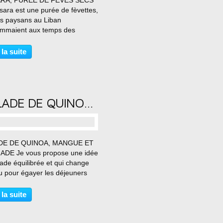
ARA, PUREE DE FEVES SECS
sara est une purée de fèvettes,
es paysans au Liban
mmaient aux temps des
s. C’est un plat typique pour
urnées froides. Elle se déguste
 la suite
n bon pain libanais (à la main
s cuillère). Les...
SALADE DE QUINOA, MANGUE ET GRENADE
…
DE DE QUINOA, MANGUE ET
DE Je vous propose une idée
ade équilibrée et qui change
u pour égayer les déjeuners
diens Auteur: Amal Type de
e Cuisine : Temps de
 la suite
ration: minutes Temps de
n : minutes Pour : 6
nnes...