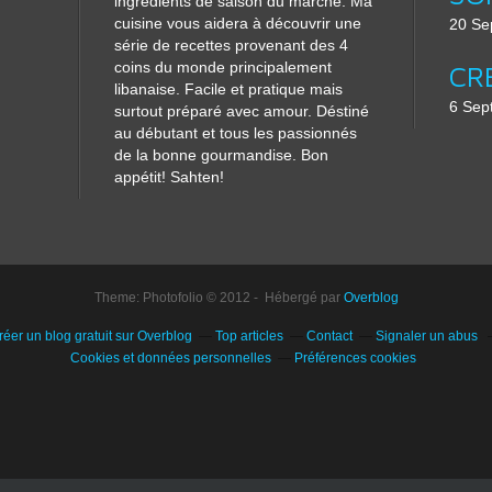
ingrédients de saison du marché. Ma
cuisine vous aidera à découvrir une
20 Se
série de recettes provenant des 4
coins du monde principalement
libanaise. Facile et pratique mais
6 Sep
surtout préparé avec amour. Déstiné
au débutant et tous les passionnés
de la bonne gourmandise. Bon
appétit! Sahten!
Theme: Photofolio © 2012 - Hébergé par
Overblog
réer un blog gratuit sur Overblog
Top articles
Contact
Signaler un abus
Cookies et données personnelles
Préférences cookies