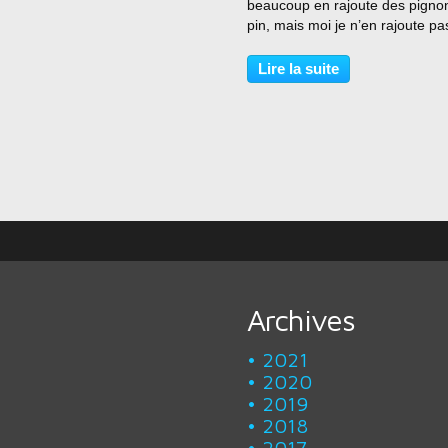
beaucoup en rajoute des pigno
pin, mais moi je n’en rajoute pa
Nous la mangeons avec du fr
salé comme le halloumi ou le a
Lire la suite
Préparation: 20 minutes Cuisso
minutes Pour 6 personnes...
Archives
2021
2020
2019
2018
2017