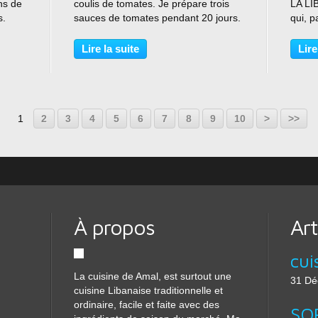
ns de
coulis de tomates. Je prépare trois
LA LI
s.
sauces de tomates pendant 20 jours.
qui, 
omage
Chaque semaine je prépare une
rend l
kkawi.
recette différente. Cela fait des
consom
Lire la suite
Lire
n: 45
années que je prépare mon coulis
pas s
ainsi que la sauce...
à l’ol
1
2
3
4
5
6
7
8
9
10
>
>>
À propos
Art
cui
La cuisine de Amal, est surtout une
31 Dé
cuisine Libanaise traditionnelle et
ordinaire, facile et faite avec des
SO