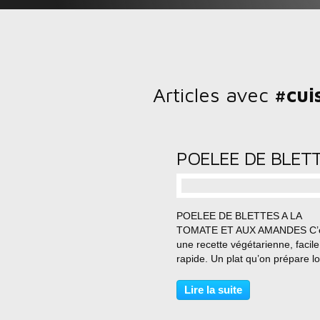
Articles avec
#cui
…
POELEE DE BLETTES A LA
TOMATE ET AUX AMANDES C’
une recette végétarienne, facile
rapide. Un plat qu’on prépare l
jeûne des Chrétiens. Auteur : A
Type de recette : poêlée de ble
Lire la suite
Cuisine: libanaise Temps de
Préparation: 30 minutes Temps.