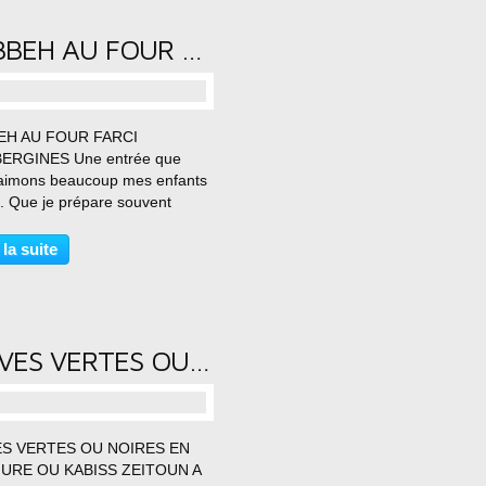
KEBBEH AU FOUR FARCI D’AUBERGINES
…
EH AU FOUR FARCI
ERGINES Une entrée que
aimons beaucoup mes enfants
i. Que je prépare souvent
je ne sais plus quoi faire avec
es aubergines du jardin. Je
 la suite
 plusieurs pieds et plusieurs
és. Une recette typiquement...
OLIVES VERTES OU NOIRES EN SAUMURE OU KABISS ZEITOUN A LA LIBANAISE
…
ES VERTES OU NOIRES EN
URE OU KABISS ZEITOUN A