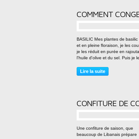
…
BASILIC Mes plantes de basilic
et en pleine floraison, je les co
je les réduit en purée en rajout
l'huile d'olive et du sel. Puis je l
congèle de cette façon mon basi
est prêt pour les recettes ou j'ut
Lire la suite
de la basilic. Auteur:...
…
Une confiture de saison, que
beaucoup de Libanais prépare