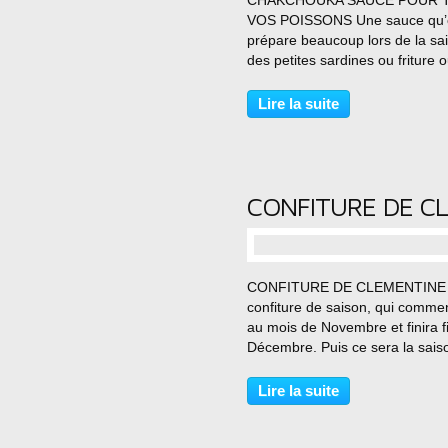
CHAKCHOUKA SAUCE POUR 
VOS POISSONS Une sauce qu’
prépare beaucoup lors de la sa
des petites sardines ou friture 
bezree ou poisson. Je la sers p
accompagner le poisson frit ou g
Lire la suite
Une recette très facile à faire et
juteuse avec...
…
CONFITURE DE CLEMENTINE
confiture de saison, qui comme
au mois de Novembre et finira f
Décembre. Puis ce sera la sais
des mandarines, qui sont aussi
bonnes en confiture puis il y au
Lire la suite
kumquats. Auteur: Amal Type d
recette : confiture de...