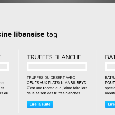
sine libanaise
tag
POELEE DE BLETTES A LA TOMATE ET AUX AMANDES
TRUFFES BLANCHES DU DESERT AVEC OEUFS AUX PLATS/ KIMA BIL BEYD
…
TRUFFES DU DESERT AVEC
BATR
est
OEUFS AUX PLATS/ KIMA BIL BEYD
POUTA
 et
C’est une recette que j’aime faire lors
spécia
ors du
de la saison des truffes blanches
médit
mal
mais comme j’en congèle je les ai
quelq
ttes
utilis d’une façon simple et très
médit
Lire la suite
Lire
bonne. Préparation : 20 minutes
Turqui
..
Cuisson:10 minutes Pour...
sont t