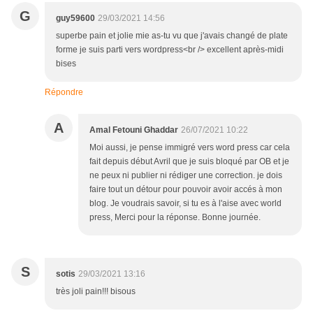
G
guy59600
29/03/2021 14:56
superbe pain et jolie mie as-tu vu que j'avais changé de plate
forme je suis parti vers wordpress<br /> excellent après-midi
bises
Répondre
A
Amal Fetouni Ghaddar
26/07/2021 10:22
Moi aussi, je pense immigré vers word press car cela
fait depuis début Avril que je suis bloqué par OB et je
ne peux ni publier ni rédiger une correction. je dois
faire tout un détour pour pouvoir avoir accés à mon
blog. Je voudrais savoir, si tu es à l'aise avec world
press, Merci pour la réponse. Bonne journée.
S
sotis
29/03/2021 13:16
très joli pain!!! bisous