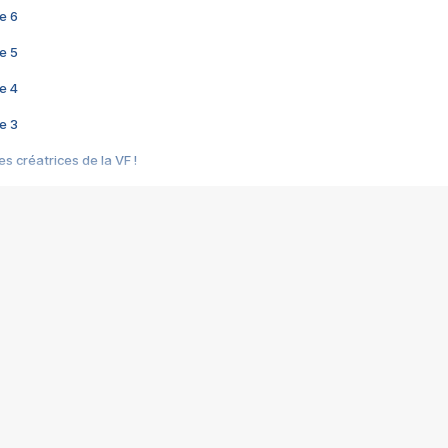
e 6
e 5
e 4
e 3
s créatrices de la VF !
e 2
e 1
e Mektoub My Love arrive enfin ! Rencontre avec Shaïn Boumedine et Sal
i : après Toni en famille
elle réalise le bouleversant Dites lui que je l'aime
ais ! Rencontre autour de Vie privée de Rebecca Zlotowski
 de Marguerite, Grave... Rencontre avec Ella Rumpf